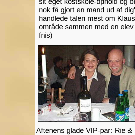
sit eget kostskole-ophold og o
nok få gjort en mand ud af dig
handlede talen mest om Klaus 
område sammen med en elev på
fnis)
Aftenens glade VIP-par:
Rie &