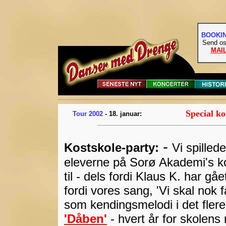
BOOKI
Send os
MAI
Special k
Tour 2002
- 18. januar:
-
Kostskole-party:
Vi spilled
eleverne på Sorø Akademi's kos
til - dels fordi Klaus K. har gå
fordi vores sang, 'Vi skal nok f
som kendingsmelodi i det flere
'Dåben'
- hvert år for skolens 