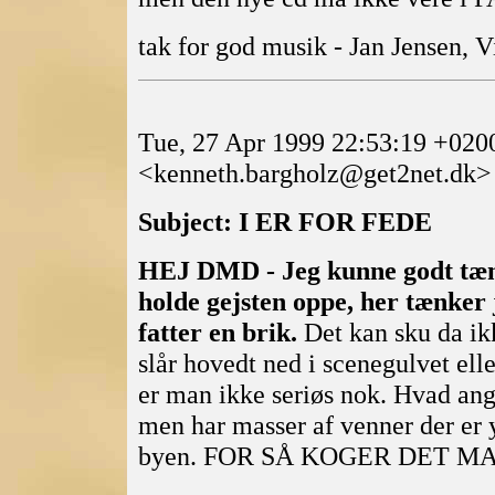
tak for god musik - Jan Jensen, 
Tue, 27 Apr 1999 22:53:19 +020
<kenneth.bargholz@get2net.dk>
Subject: I ER FOR FEDE
HEJ DMD - Jeg kunne godt tænk
holde gejsten oppe, her tænker 
fatter en brik.
Det kan sku da ikk
slår hovedt ned i scenegulvet ell
er man ikke seriøs nok. Hvad ang.
men har masser af venner der er 
byen. FOR SÅ KOGER DET M