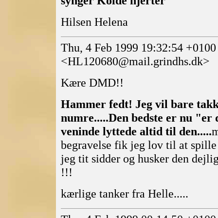
synger Kolde hjerter
Hilsen Helena
Thu, 4 Feb 1999 19:32:54 +0100
<HL120680@mail.grindhs.dk>
Kære DMD!!
Hammer fedt! Jeg vil bare takke 
numre.....Den bedste er nu "er 
veninde lyttede altid til den.....
m
begravelse fik jeg lov til at spille
jeg tit sidder og husker den dejli
!!!
kærlige tanker fra Helle.....