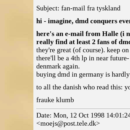
Subject: fan-mail fra tyskland
hi - imagine, dmd conquers ev
here's an e-mail from Halle (i
really find at least 2 fans of dm
they're great (of course). keep 
there'll be a 4th lp in near futur
denmark again.
buying dmd in germany is hardly p
to all the danish who read this: y
frauke klumb
Date: Mon, 12 Oct 1998 14:01:
<moejs@post.tele.dk>