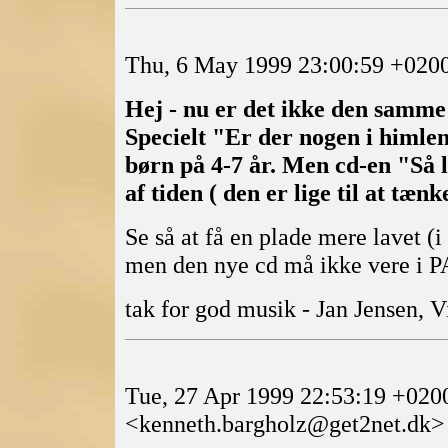
Thu, 6 May 1999 23:00:59 +020
Hej - nu er det ikke den samme 
Specielt "Er der nogen i himlen
børn på 4-7 år.
Men cd-en "Så læ
af tiden ( den er lige til at tæn
Se så at få en plade mere lavet (
men den nye cd må ikke vere i PA
tak for god musik - Jan Jensen, 
Tue, 27 Apr 1999 22:53:19 +020
<kenneth.bargholz@get2net.dk