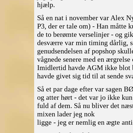
hjælp.
Så en nat i november var Alex Ny
P3, der er tale om) - Han måtte 
de to berømte verselinjer - og gik
desværre var min timing dårlig, 
genudsendelsen af popshop skulle
vågnede senere med en ærgrelse o
Imidlertid havde AGM ikke blot b
havde givet sig tid til at sende s
Så et par dage efter var sagen BØ
og atter hørt - det var jo ikke k
fuld af dem. Så nu bliver det næste
mixen lader jeg nok
ligge - jeg er nemlig en ægte ant