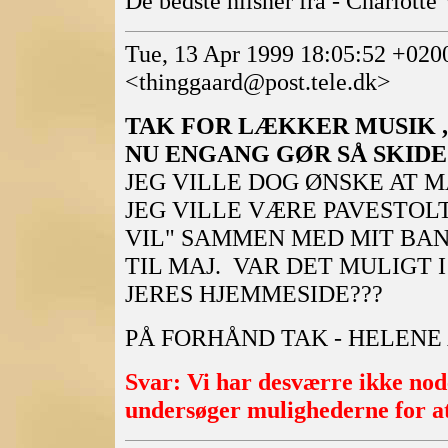
De bedste hilsner fra - Charlott
Tue, 13 Apr 1999 18:05:52 +020
<thinggaard@post.tele.dk>
TAK FOR LÆKKER MUSIK ,
NU ENGANG GØR SÅ SKID
JEG VILLE DOG ØNSKE AT 
JEG VILLE VÆRE PAVESTOL
VIL" SAMMEN MED MIT BAN
TIL MAJ. VAR DET MULIGT
JERES HJEMMESIDE???
PÅ FORHÅND TAK - HELENE
Svar: Vi har desværre ikke nod
undersøger mulighederne for at