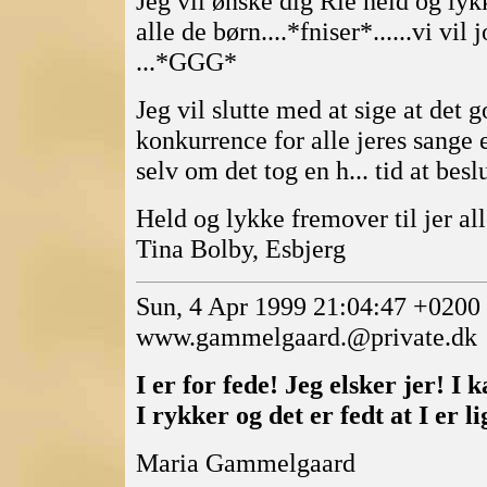
Jeg vil ønske dig Rie held og ly
alle de børn....*fniser*......vi vi
...*GGG*
Jeg vil slutte med at sige at det 
konkurrence for alle jeres sange 
selv om det tog en h... tid at be
Held og lykke fremover til jer al
Tina Bolby, Esbjerg
Sun, 4 Apr 1999 21:04:47 +020
www.gammelgaard.@private.dk
I er for fede! Jeg elsker jer! I 
I rykker og det er fedt at I er
Maria Gammelgaard