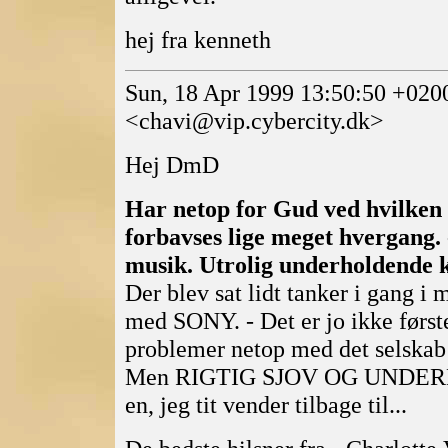
hej fra kenneth
Sun, 18 Apr 1999 13:50:50 +020
<chavi@vip.cybercity.dk>
Hej DmD
Har netop for Gud ved hvilken g
forbavses lige meget hvergang. -
musik. Utrolig underholdende 
Der blev sat lidt tanker i gang i
med SONY. - Det er jo ikke først
problemer netop med det selskab!
Men RIGTIG SJOV OG UNDE
en, jeg tit vender tilbage til...