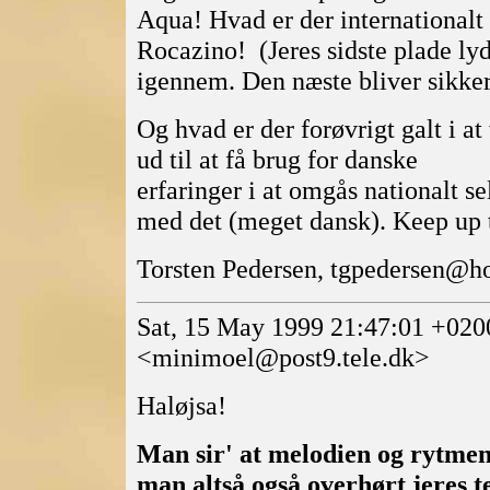
Aqua! Hvad er der internationa
Rocazino! (Jeres sidste plade lyd
igennem. Den næste bliver sikker
Og hvad er der forøvrigt galt i 
ud til at få brug for danske
erfaringer i at omgås nationalt se
med det (meget dansk). Keep up 
Torsten Pedersen, tgpedersen@
Sat, 15 May 1999 21:47:01 +020
<minimoel@post9.tele.dk>
Haløjsa!
Man sir' at melodien og rytmen 
man altså også overhørt jeres 