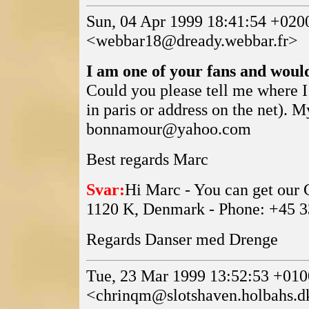
Sun, 04 Apr 1999 18:41:54 +02
<webbar18@dready.webbar.fr>
I am one of your fans and would
Could you please tell me where I
in paris or address on the net). 
bonnamour@yahoo.com
Best regards Marc
Svar:
Hi Marc - You can get our
1120 K, Denmark - Phone: +45 3
Regards Danser med Drenge
Tue, 23 Mar 1999 13:52:53 +010
<chrinqm@slotshaven.holbahs.