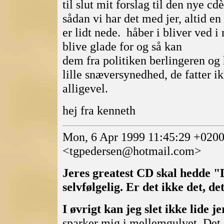
til slut mit forslag til den nye c
sådan vi har det med jer, altid en 
er lidt nede. håber i bliver ved i
blive glade for og så kan
dem fra politiken berlingeren og
lille snæversynedhed, de fatter i
alligevel.
hej fra kenneth
Mon, 6 Apr 1999 11:45:29 +0200
<tgpedersen@hotmail.com>
Jeres greatest CD skal hedde "
selvfølgelig. Er det ikke det, d
I øvrigt kan jeg slet ikke lide j
sparker mig i mellemgulvet. Det er