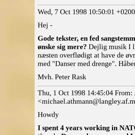
Wed, 7 Oct 1998 10:50:01 +020
Hej -
Gode tekster, en fed sangstemm
ønske sig mere?
Dejlig musik I l
næsten overflødigt at have de øvr
med "Danser med drenge". Håber a
Mvh. Peter Rask
Thu, 1 Oct 1998 14:45:04 Fro
<michael.athmann@langley.af.
Howdy
I spent 4 years working in NAT