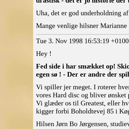
drastisk - det er jo historie der b
Uha, det er god underholdning af l
Mange venlige hilsner Mariann
Tue 3. Nov 1998 16:53:19 +0100
Hey !
Fed side i har smækket op! Ski
egen sø ! - Der er andre der spill
Vi spiller jer meget. I roterer h
vores Hard disc og bliver ønsket
Vi glæder os til Greatest, eller 
kigger forbi Boholdtevej 85 i Kø
Hilsen Jørn Bo Jørgensen, stu