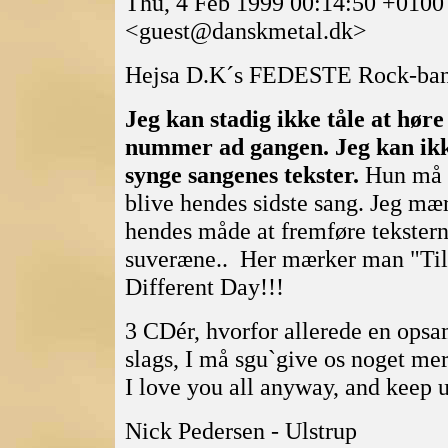
Thu, 4 Feb 1999 00:14:50 +0100
<guest@danskmetal.dk>
Hejsa D.K´s FEDESTE Rock-ba
Jeg kan stadig ikke tåle at høre
nummer ad gangen. Jeg kan ikk
synge sangenes tekster.
Hun må h
blive hendes sidste sang. Jeg mæ
hendes måde at fremføre teksterne 
suveræne.. Her mærker man "Tilv
Different Day!!!
3 CDér, hvorfor allerede en opsam
slags, I må sgu`give os noget mer
I love you all anyway, and keep 
Nick Pedersen - Ulstrup