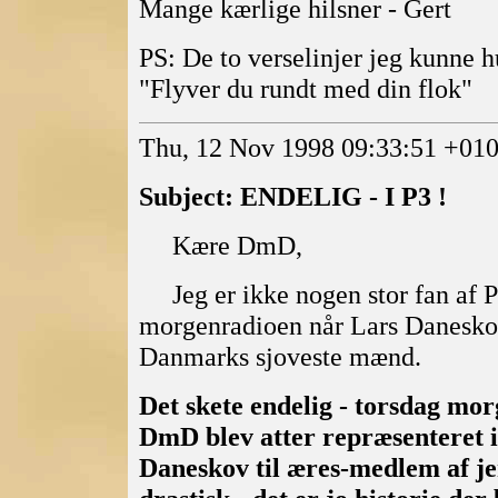
Mange kærlige hilsner - Gert
PS: De to verselinjer jeg kunne h
"Flyver du rundt med din flok"
Thu, 12 Nov 1998 09:33:51 +
Subject: ENDELIG - I P3 !
Kære DmD,
Jeg er ikke nogen stor fan af P3
morgenradioen når Lars Daneskov 
Danmarks sjoveste mænd.
Det skete endelig - torsdag morg
DmD blev atter repræsenteret i
Daneskov til æres-medlem af je