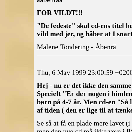
FOR VILDT!!!
"De fedeste" skal cd-ens titel he
vild med jer, og håber at I snar
Malene Tondering - Åbenrå
Thu, 6 May 1999 23:00:59 +020
Hej - nu er det ikke den samme 
Specielt "Er der nogen i himlen
børn på 4-7 år.
Men cd-en "Så læ
af tiden ( den er lige til at tæn
Se så at få en plade mere lavet (
men den nye cd må ikke vere i PA