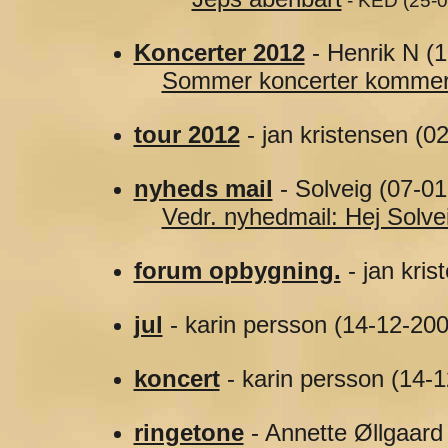
- KED (25-0
Koncerter 2012
- Henrik N (
Sommer koncerter kommer o
tour 2012
- jan kristensen (0
nyheds mail
- Solveig (07-0
Vedr. nyhedmail: Hej Solvei
forum opbygning.
- jan kris
jul
- karin persson (14-12-200
koncert
- karin persson (14-
ringetone
- Annette Øllgaard