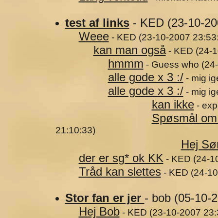
test af links
- KED (23-10-20
Weee
- KED (23-10-2007 23:53
kan man også
- KED (24-1
hmmm
- Guess who (24-
alle gode x 3 :/
- mig i
alle gode x 3 :/
- mig i
kan ikke
- exp
Spøsmål om
21:10:33)
Hej Sø
der er sg* ok KK
- KED (24-1
Tråd kan slettes
- KED (24-10
Stor fan er jer
- bob (05-10-
Hej Bob
- KED (23-10-2007 23: