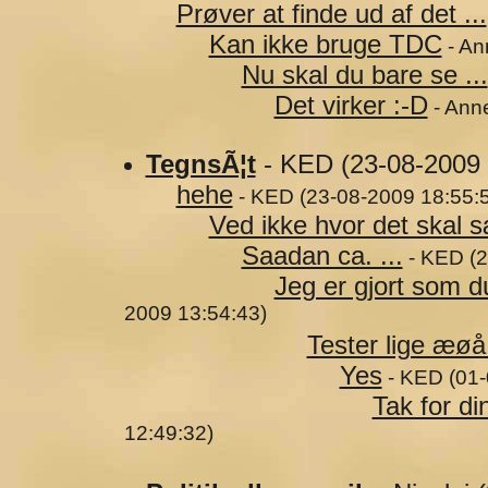
Prøver at finde ud af det ...
Kan ikke bruge TDC
- An
Nu skal du bare se ...
Det virker :-D
- Anne
TegnsÃ¦t
- KED (23-08-2009 
hehe
- KED (23-08-2009 18:55:
Ved ikke hvor det skal sæ
Saadan ca. ...
- KED (2
Jeg er gjort som d
2009 13:54:43)
Tester lige æ
Yes
- KED (01-
Tak for din
12:49:32)