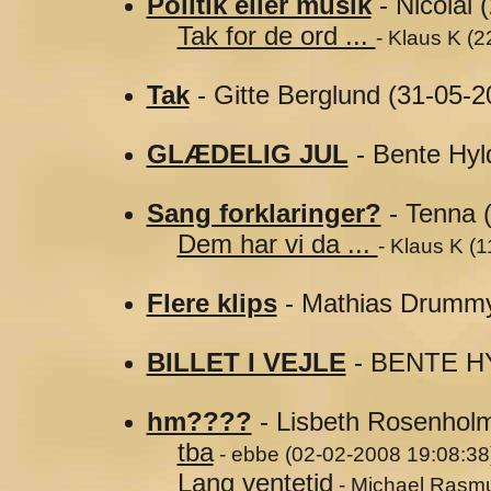
Politik eller musik
- Nicolai 
Tak for de ord ...
- Klaus K (
Tak
- Gitte Berglund (31-05-2
GLÆDELIG JUL
- Bente Hyl
Sang forklaringer?
- Tenna 
Dem har vi da ...
- Klaus K (
Flere klips
- Mathias Drummy
BILLET I VEJLE
- BENTE HY
hm????
- Lisbeth Rosenholm
tba
- ebbe (02-02-2008 19:08:38
Lang ventetid
- Michael Rasmu