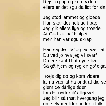
Rejs dig op og kom videre
ellers er det sgu da lidt for sl
Jeg stod lammet og gloede
Han skar det helt ud i pap
Jeg gik ellers lige og troede
At Gud ku’ ha’ hjulpet
men han var sgu skrap
Han sagde: Ta’ og lad vær’ at
Du ved jo hva jeg vil svar’
Du er skabt til at nyde livet
Så gå hjem og ryg en go’ cig
"Rejs dig op og kom videre
la' nu vær at ha ondt af dig s
glem de dårlige tider
for det nytter ik’ alligevel
Jeg bli'r så træt hvergang jeg
om selvmedlidenheden i folk