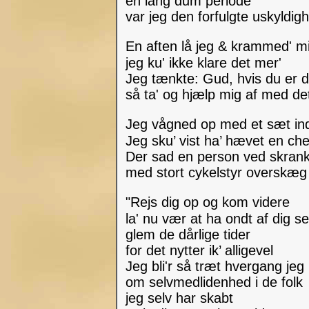
en lang dum periode
var jeg den forfulgte uskyldi
En aften lå jeg & krammed' 
jeg ku' ikke klare det mer'
Jeg tænkte: Gud, hvis du er 
så ta' og hjælp mig af med de
Jeg vågned op med et sæt in
Jeg sku’ vist ha’ hævet en ch
Der sad en person ved skra
med stort cykelstyr overskæ
"Rejs dig op og kom videre
la' nu vær at ha ondt af dig s
glem de dårlige tider
for det nytter ik’ alligevel
Jeg bli'r så træt hvergang jeg
om selvmedlidenhed i de folk
jeg selv har skabt